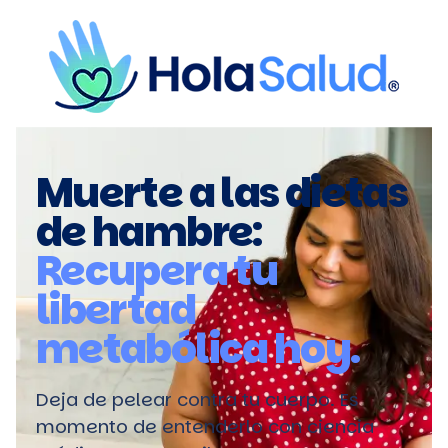
Muerte a las dietas
de hambre:
Recupera tu
libertad
metabólica hoy.
Deja de pelear contra tu cuerpo. Es
momento de entenderlo con ciencia